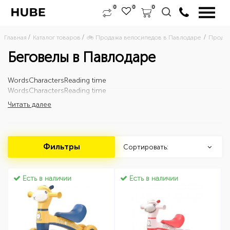
0
0
0
Главная
Каталог товаров
🚲 Продажа велосипедов в Павлодаре 
Продаж
Беговелы в Павлодаре
Words
Characters
Reading time
Words
Characters
Reading time
Читать далее
Фильтры
Сортировать:
Есть в наличии
Есть в наличии