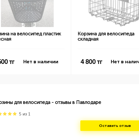
зина на велосипед пластик
Корзина для велосипеда
есная
складная
500
тг
4 800
тг
Нет в наличии
Нет в нали
рзины для велосипеда - отзывы в Павлодаре
5
из
1
Оставить отзыв