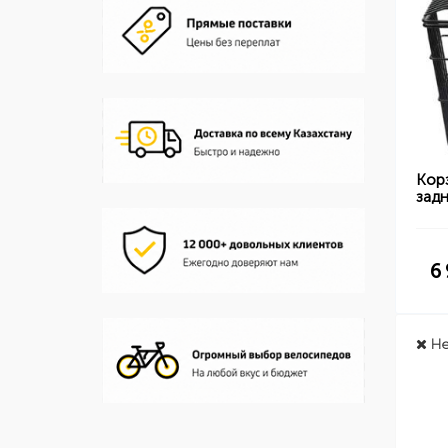
Кор
зад
6
Не