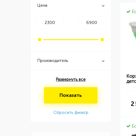
Цена
Ес
Производитель
Кор
Развернуть все
детс
Показать
2
Сбросить фильтр
Ес