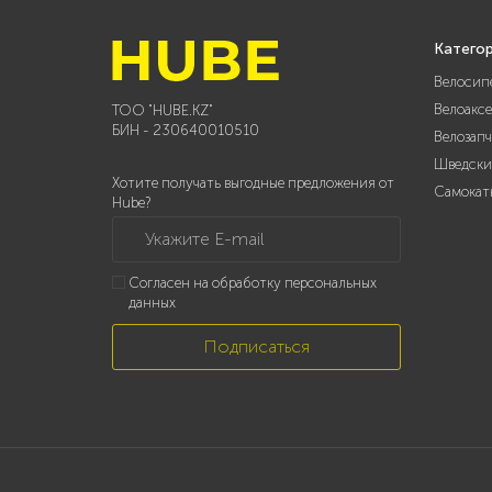
Катего
Велосип
Велоакс
ТОО "HUBE.KZ"
БИН - 230640010510
Велозап
Шведски
Хотите получать выгодные предложения от
Самокат
Hube?
Укажите E-mail
Согласен на обработку персональных
данных
Подписаться