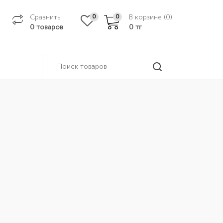
Сравнить
В корзине (
0
)
0
0
0 товаров
0
тг