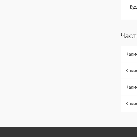
Буд
Част
Каки
Каки
Каки
Каки