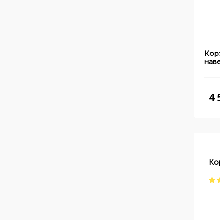
Кор
нав
4 
Ко