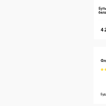
Бут
бел
4 
Фл
Буд