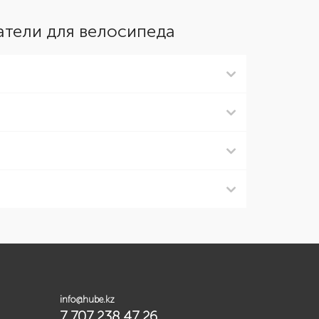
атели для велосипеда
info@hube.kz
7 707 238 47 26