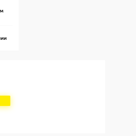
ем
чии