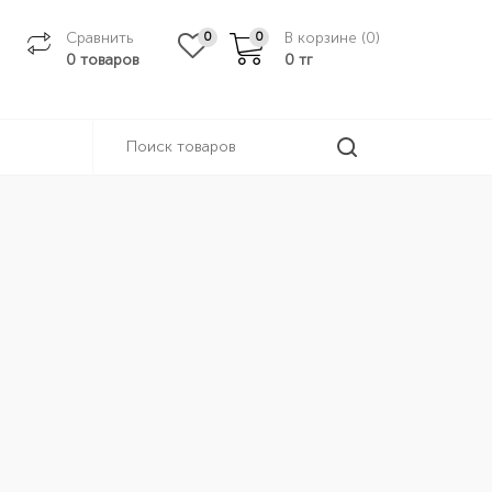
Сравнить
В корзине (
0
)
0
0
0 товаров
0
тг