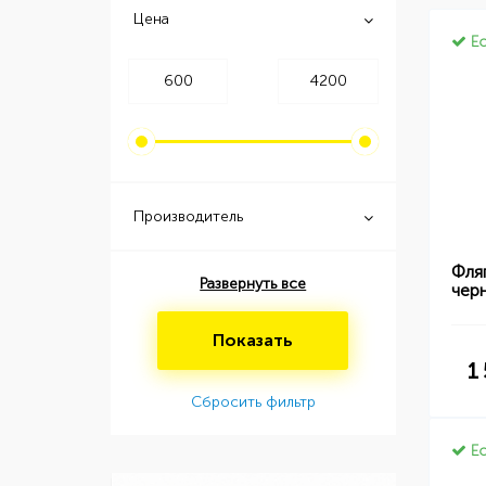
Цена
Ес
Производитель
Фля
Развернуть все
чер
Показать
1
Сбросить фильтр
Ес