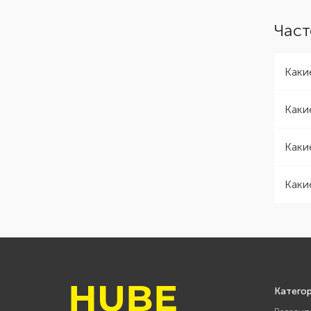
Част
Каки
Каки
Каки
Каки
Катего