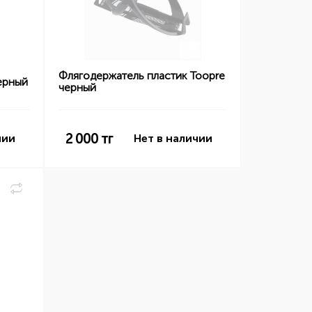
Флягодержатель пластик Toopre
ерный
черный
2 000
тг
чии
Нет в наличии