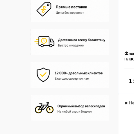
Фля
пла
1
Не