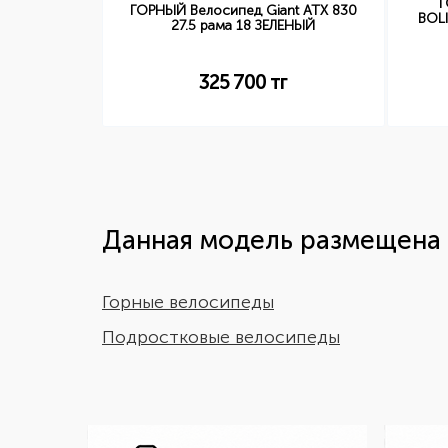
Г
 Cate 2 24
ГОРНЫЙ Велосипед Giant ATX 830
BOLI
ЫЙ
27.5 рама 18 ЗЕЛЕНЫЙ
г
325 700
тг
Данная модель размещена 
Горные велосипеды
Подростковые велосипеды