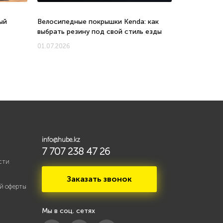
ый
Велосипедные покрышки Kenda: как
Велосипеды 
выбрать резину под свой стиль езды
соотношени
новых моде
01.07.2026
01.07.2026
info@hube.kz
7 707 238 47 26
сти
Заказать звонок
й оферты
Мы в соц. сетях