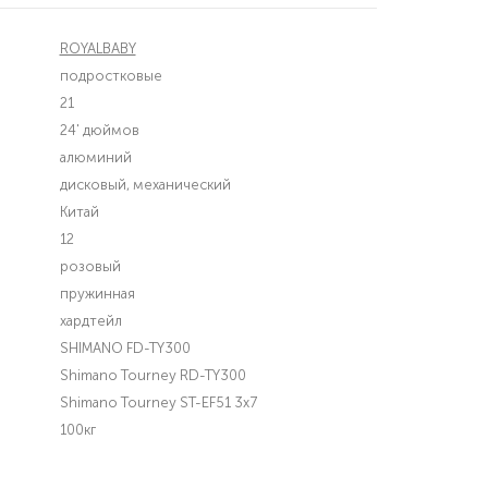
ROYALBABY
подростковые
21
24' дюймов
алюминий
дисковый, механический
Китай
12
розовый
пружинная
хардтейл
SHIMANO FD-TY300
Shimano Tourney RD-TY300
Shimano Tourney ST-EF51 3х7
100кг