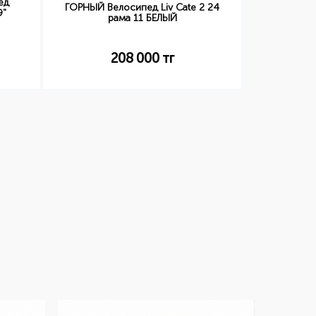
ед
ГОРНЫЙ Велосипед Liv Cate 2 24
ГОРНЫЙ Ве
9"
рама 11 БЕЛЫЙ
27.5
208 000
тг