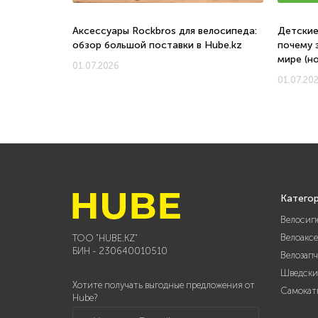
о, с какого
Аксессуары Rockbros для велосипеда:
Детские
обзор большой поставки в Hube.kz
почему 
мире (н
01.07.2026
01.07.20
Катего
Велосип
Велоакс
ТОО "HUBE.KZ"
БИН - 230640010510
Велозап
Шведски
Хотите получать выгодные предложения от
Самокат
Hube?