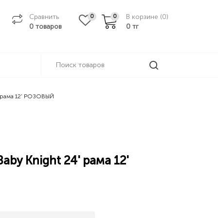
Сравнить
В корзине (
0
)
0
0
0 товаров
0
тг
' рама 12' РОЗОВЫЙ
aby Knight 24' рама 12'