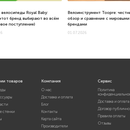
 велосипеды Royal Baby:
Велоинструмент Toopre: честн
этот бренд выбирают во всём
обзор и сравнение с мировыми
овое поступление)
брендами
26
01.07.2026
рии товаров
Компания
Сервис
еды
О нас
Политика
конфиденциально
ессуары
Доставка и оплата
Доставка и оплата
части
Блог
Договор публично
е стенки
Контакты
Правила оплаты
ы
Карта сайта
Отзывы
Производители