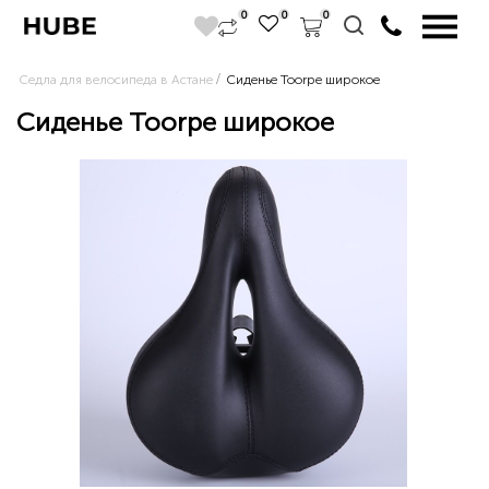
0
0
0
Седла для велосипеда в Астане
Сиденье Toorpe широкое
Сиденье Toorpe широкое