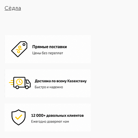
Сёдла