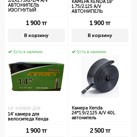
1/2Х1.75X2-1/4 A/V
КАМЕРА KENDA 18"
АВТОНИПЕЛЬ
1.75/2.125 A/V
ИЗОГНУТЫЙ
АВТОНИПЕЛЬ
1 900
тг
1 900
тг
В корзину
В корзину
Есть в наличии
Есть в наличии
Камера Kenda
14" КАМЕРА ДЛЯ
24*1.9/2.125 A/V 40L
14' камера для
автонипель
велосипеда Кенда
1 900
тг
2 500
тг