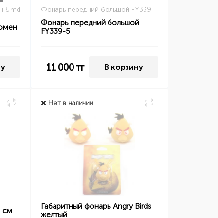
ен &md
Фонарь передний большой FY339-
Фонарь передний большой
люмен
FY339-5
11 000
тг
ну
В корзину
Нет в наличии
Габаритный фонарь Angry Birds
2 см
желтый