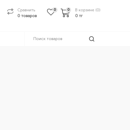
Сравнить
В корзине (
0
)
0
0
0 товаров
0
тг