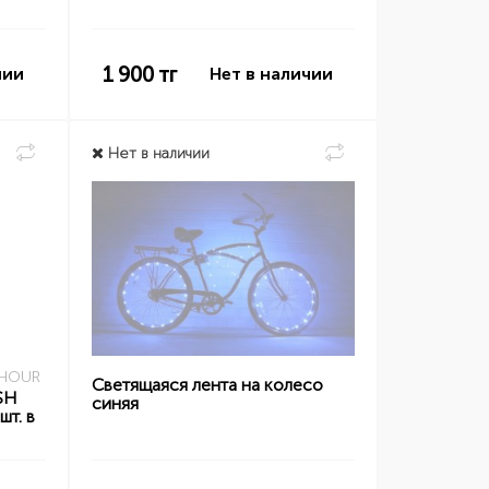
1 900
тг
чии
Нет в наличии
Нет в наличии
 HOUR
Светящаяся лента на колесо
SH
синяя
шт. в