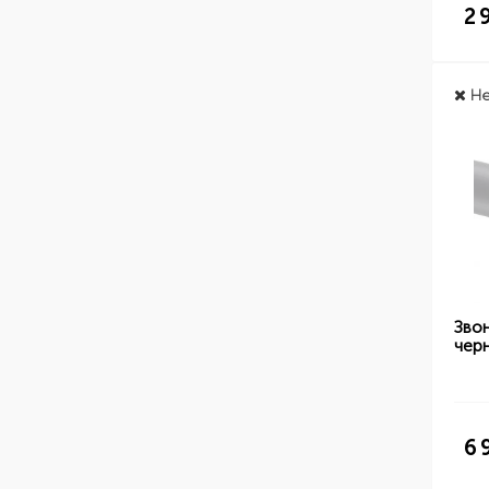
2 
Не
Зво
чер
6 