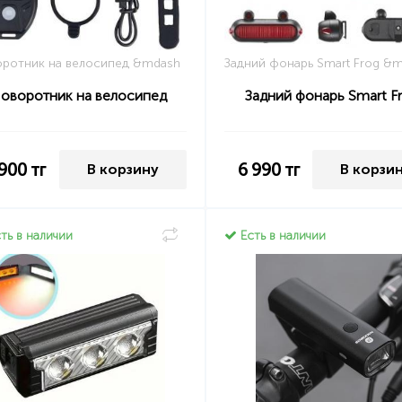
ротник на велосипед &mdash
Задний фонарь Smart Frog &
оворотник на велосипед
Задний фонарь Smart F
 900
тг
6 990
тг
В корзину
В корзи
ть в наличии
Есть в наличии