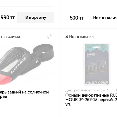
 990
тг
500
тг
В корзину
Нет в нали
т в наличии
Нет в наличии
Декоративные фонари RUSH
арь задний на солнечной
Фонари декоративные RU
арее
HOUR JY-267-18 черный, 2
уп.