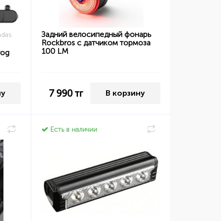
Задний велосипедный фонарь
mdas
Rockbros с датчиком тормоза
100 LM
rog
7 990
тг
ну
В корзину
Есть в наличии