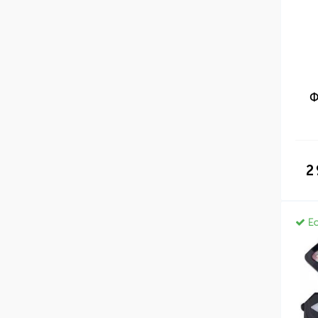
Ф
2
Ес