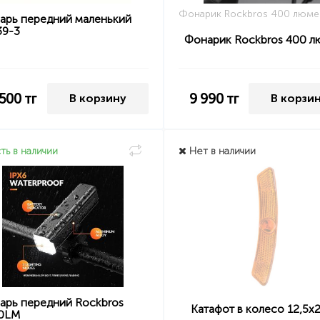
Фонарик Rockbros 400 люм
арь передний маленький
39-3
Фонарик Rockbros 400 
 500
тг
9 990
тг
В корзину
В корзи
ть в наличии
Нет в наличии
арь передний Rockbros
Катафот в колесо 12,5х
0LM