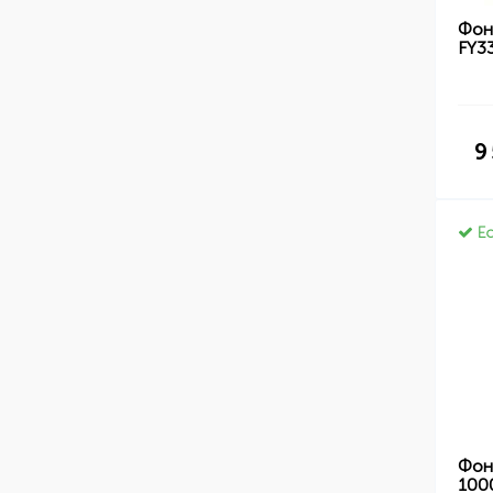
Фон
FY3
9
Ес
Фон
100