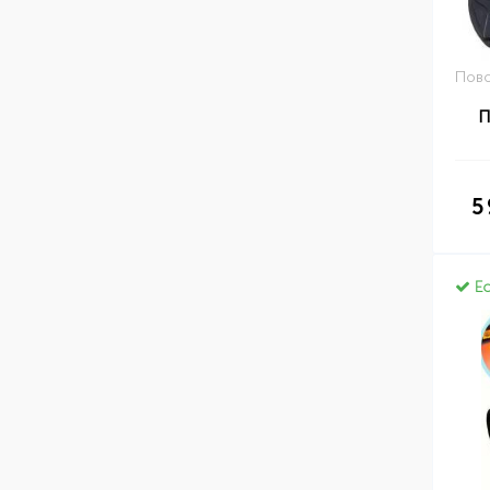
Пово
П
5
Ес