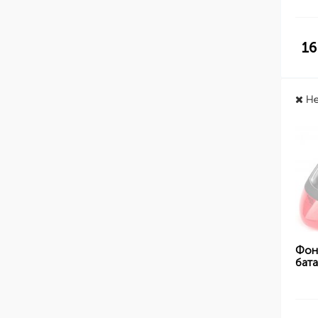
16
Не
Фон
бат