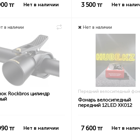
900
тг
3 500
тг
Нет в наличии
Нет в нали
т в наличии
Нет в наличии
Передний велосипедный фон
нок Rockbros цилиндр
ный
Фонарь велосипедный
передний 12LED XK012
990
тг
7 600
тг
Нет в наличии
Нет в нали