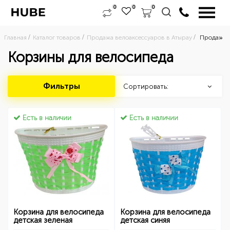
0
0
0
Главная
Каталог товаров
Продажа велоаксессуаров в Атырау
Продажа в
Корзины для велосипеда
Фильтры
Сортировать:
Есть в наличии
Есть в наличии
Корзина для велосипеда
Корзина для велосипеда
детская зеленая
детская синяя