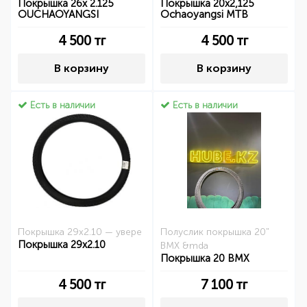
Покрышка 26x 2.125
Покрышка 20х2,125
OUCHAOYANGSI
Ochaoyangsi MTB
4 500
тг
4 500
тг
В корзину
В корзину
Есть в наличии
Есть в наличии
Покрышка 29x2.10 — увере
Полуслик покрышка 20"
Покрышка 29x2.10
BMX &mda
Покрышка 20 BMX
4 500
тг
7 100
тг