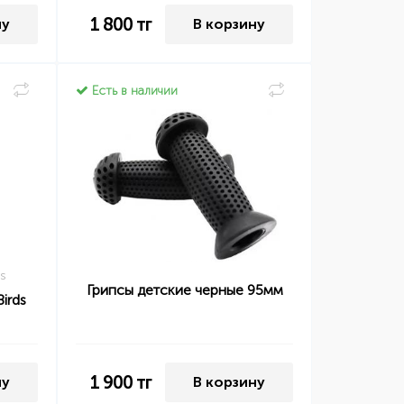
1 800
тг
ну
В корзину
Есть в наличии
s
Грипсы детские черные 95мм
irds
1 900
тг
ну
В корзину