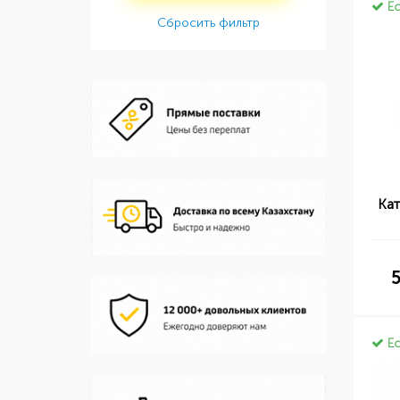
Ес
Сбросить фильтр
Ка
Ес