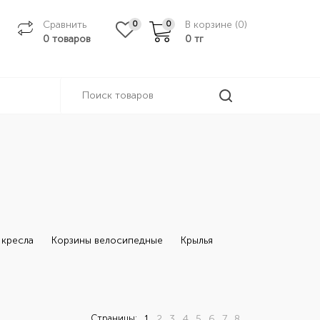
Сравнить
В корзине (
0
)
0
0
0 товаров
0
тг
 кресла
Корзины велосипедные
Крылья
Страницы:
1
2
3
4
5
6
7
8