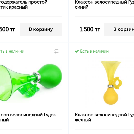
годержатель простой
Клаксон велосипедный Гу
стик красный
синий
 500
тг
1 500
тг
В корзину
В корзи
ть в наличии
Есть в наличии
ксон велосипедный Гудок
Клаксон велосипедный Гу
еный
желтый