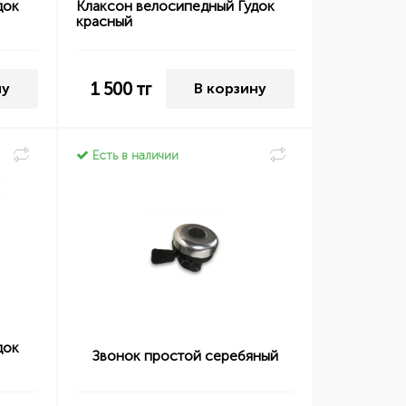
док
Клаксон велосипедный Гудок
красный
1 500
тг
ну
В корзину
Есть в наличии
док
Звонок простой серебяный