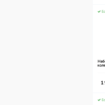
Ес
Наб
кол
1
Ес