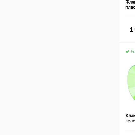
Фля
пла
1
Ес
Кла
зел