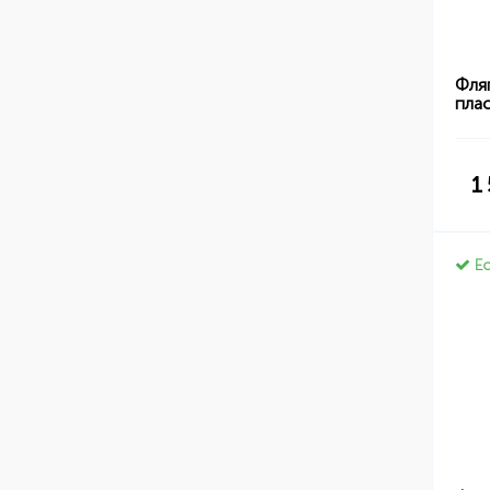
Фля
пла
1
Ес