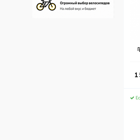
Г
1
Ес