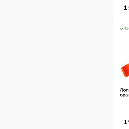
1
Ес
Лоп
ора
1