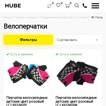
0
0
0
Главная
Каталог товаров
Продажа велоаксессуаров в Семее
🚲 Продажа
Велоперчатки
Фильтры
Сортировать:
Есть в наличии
Есть в наличии
Перчатки велосипедные
Перчатки велосипедные
детские цвет розовый
детские цвет розовый
LCLK6586PS
LCLK6586PM