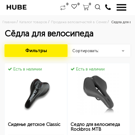
0
0
0
Главная
Каталог товаров
Продажа велозапчастей в Семее
Седла для ве
Сёдла для велосипеда
Фильтры
Сортировать:
Есть в наличии
Есть в наличии
Сиденье детское Classic
Седло для велосипеда
Rockbros MTB