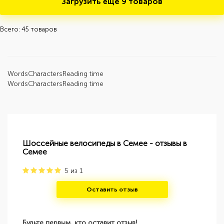
Загрузить ещё
9 товаров
Всего: 45 товаров
Words
Characters
Reading time
Words
Characters
Reading time
Шоссейные велосипеды в Семее - отзывы в
Семее
5
из
1
Оставить отзыв
Будьте первым, кто оставит отзыв!