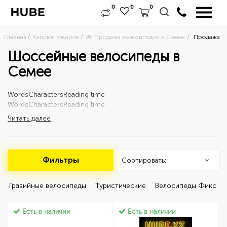
0
0
0
Главная
Каталог товаров
🚲 Продажа велосипедов в Семее 
Продажа шо
Шоссейные велосипеды в
Семее
Words
Characters
Reading time
Words
Characters
Reading time
Читать далее
Фильтры
Сортировать:
 Гравийные велосипеды 
 Туристические 
 Велосипеды Фикс 
Есть в наличии
Есть в наличии