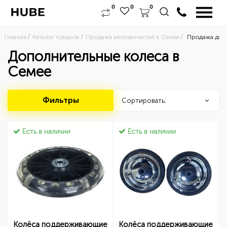
0
0
0
Главная
Каталог товаров
Продажа велозапчастей в Семее
Продажа доп.
Дополнительные колеса в
Семее
Фильтры
Сортировать:
Есть в наличии
Есть в наличии
Колёса поддерживающие
Колёса поддерживающие