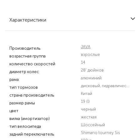
Характеристики
JAVA
Производитель
взрослые
возрастная группа
14
количество скоростей
28' дюймов
диаметр колес
алюминий
рама
дисковый, гидравлический
тип тормозов
Китай
страна производитель
19 (l)
размер рамы
черный
цвет
жесткая
вилка (амортизатор)
Шоссейный
тип велосипеда
Shimano tourney Sis
задний переключатель