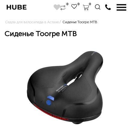
0
0
0
Седла для велосипеда в Астане
Сиденье Toorpe MTB
Сиденье Toorpe MTB