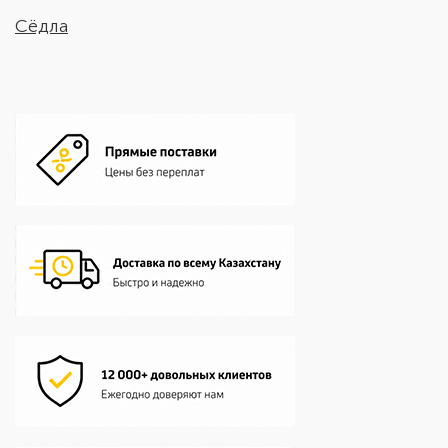
Сёдла