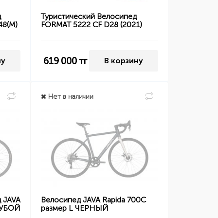
д
Туристический Велосипед
48(M)
FORMAT 5222 CF D28 (2021)
619 000
тг
ну
В корзину
Нет в наличии
 JAVA
Велосипед JAVA Rapida 700C
ЛУБОЙ
размер L ЧЕРНЫЙ