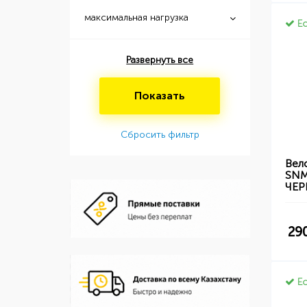
максимальная нагрузка
Ес
Развернуть все
Показать
Сбросить фильтр
Вел
SNM
ЧЕ
29
Ес