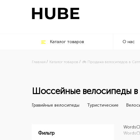
Каталог товаров
О нас
Главная
Каталог товаров
🚲 Продажа велосипедов в Сат
Шоссейные велосипеды в
Гравийные велосипеды
Туристические
Велос
Words
C
Фильтр
Words
C