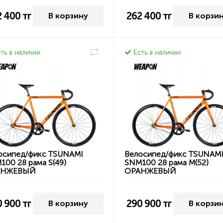
2 400
тг
262 400
тг
В корзину
В корзи
ть в наличии
Есть в наличии
осипед/фикс TSUNAMI
Велосипед/фикс TSUNAM
100 28 рама S(49)
SNM100 28 рама M(52)
АНЖЕВЫЙ
ОРАНЖЕВЫЙ
0 900
тг
290 900
тг
В корзину
В корзи