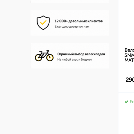
Вел
SNM
МА
29
Ес