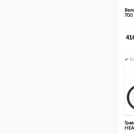
Вел
700 
41
Ес
Гра
HEA