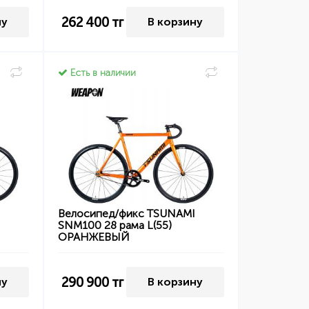
262 400
тг
ну
В корзину
Есть в наличии
I
Велосипед/фикс TSUNAMI
SNM100 28 рама L(55)
ОРАНЖЕВЫЙ
290 900
тг
ну
В корзину