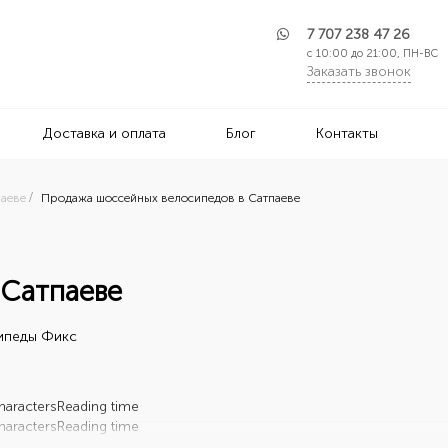
7 707 238 47 26
с 10:00 до 21:00, ПН-ВС
Заказать звонок
Доставка и оплата
Блог
Контакты
паеве
Продажа шоссейных велосипедов в Сатпаеве
 Сатпаеве
ипеды Фикс
haracters
Reading time
haracters
Reading time