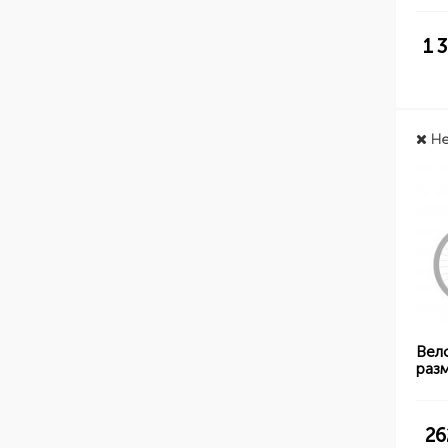
1 
Не
Вел
раз
26