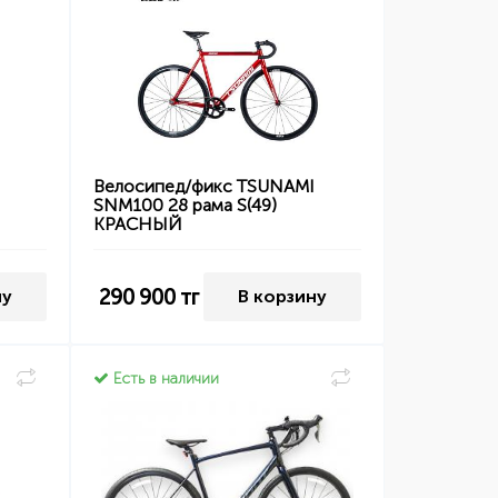
I
Велосипед/фикс TSUNAMI
SNM100 28 рама S(49)
КРАСНЫЙ
290 900
тг
ну
В корзину
Есть в наличии