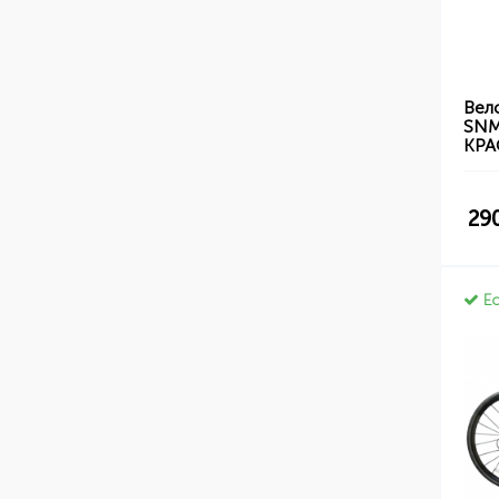
Вел
SNM
КР
29
Ес