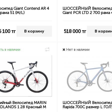
осипед Giant Contend AR 4
ШОССЕЙНЫЙ Велосипе
рама 51 (M/L)
Giant PCR LTD 2 700 рама 
6 100
тг
518 000
тг
В корзину
В корзи
ть в наличии
Нет в наличии
вийный Велосипед MARIN
ШОССЕЙНЫЙ Велосипед
DLANDS 1 28 Красный М
Rapida 700C размер L ГО