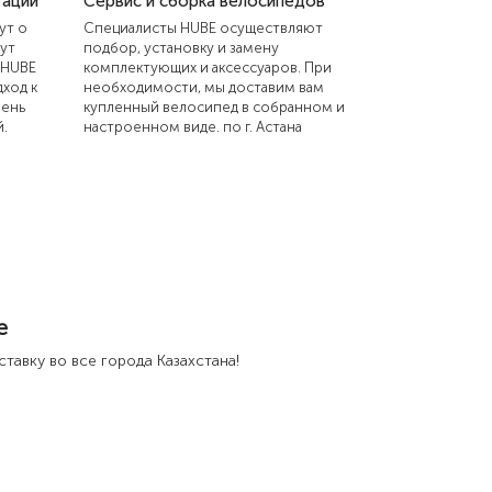
тации
Сервис и сборка велосипедов
ут о
Специалисты HUBE осуществляют
ут
подбор, установку и замену
 HUBE
комплектующих и аксессуаров. При
ход к
необходимости, мы доставим вам
вень
купленный велосипед в собранном и
.
настроенном виде. по г. Астана
е
тавку во все города Казахстана!