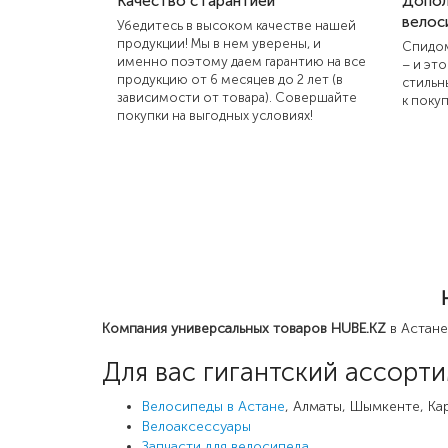
Качество с гарантией
Допол
велос
Убедитесь в высоком качестве нашей
продукции! Мы в нем уверены, и
Спидом
именно поэтому даем гарантию на все
– и эт
продукцию от 6 месяцев до 2 лет (в
стильн
зависимости от товара). Совершайте
к поку
покупки на выгодных условиях!
Компания универсальных товаров HUBE.KZ
в Астане
Для вас гигантский ассорти
Велосипеды в Астане
, Алматы, Шымкенте, Ка
Велоаксессуары
Запчасти для велосипеда