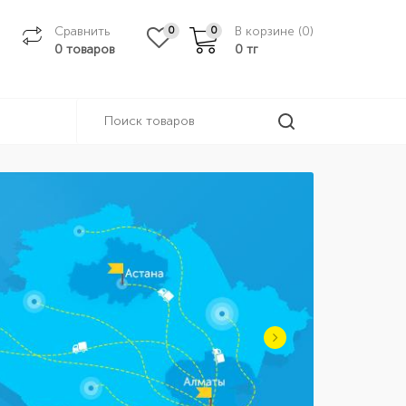
Сравнить
В корзине (
0
)
0
0
0 товаров
0
тг