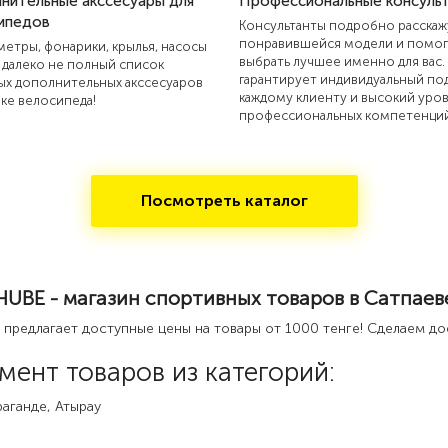
нительные акссесуары для
Профессиональные консуль
ипедов
Консультанты подробно расскаж
понравившейся модели и помог
етры, фонарики, крылья, насосы
выбрать лучшее именно для вас.
о далеко не полный список
гарантирует индивидуальный под
ых дополнительных акссесуаров
каждому клиенту и высокий уро
пке велосипеда!
профессиональных компетенций
Посмотреть каталог
HUBE - магазин спортивных товаров в Сатпаев
 предлагает доступные цены на товары от 1000 тенге! Сделаем дос
мент товаров из категорий:
раганде, Атырау