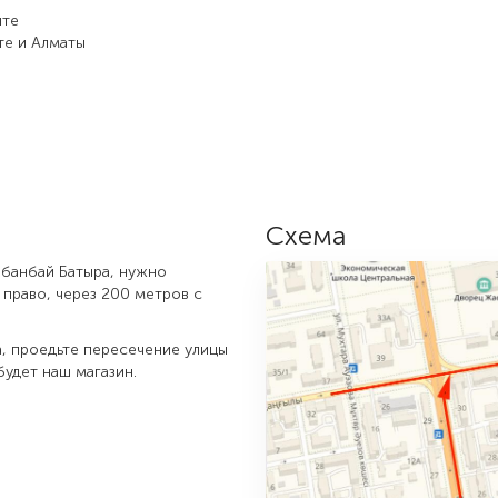
нте
те и Алматы
Схема
абанбай Батыра, нужно
 право, через 200 метров с
ка, проедьте пересечение улицы
будет наш магазин.