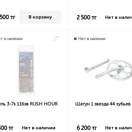
 500
тг
2 500
тг
В корзину
Нет в нали
т в наличии
Нет в наличии
пь 3-7s 116зв RUSH HOUR
Шатун 1 звезда 44 зубьев
300
тг
6 200
тг
Нет в наличии
Нет в нали