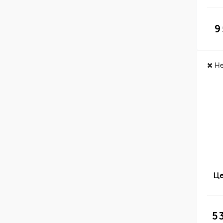
9
Не
Це
5 