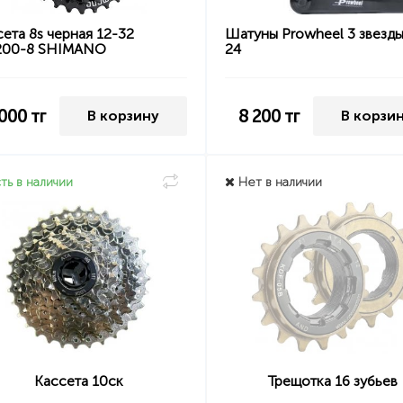
ета 8s черная 12-32
Шатуны Prowheel 3 звезды
00-8 SHIMANO
24
 000
тг
8 200
тг
В корзину
В корзи
ть в наличии
Нет в наличии
Кассета 10ск
Трещотка 16 зубьев