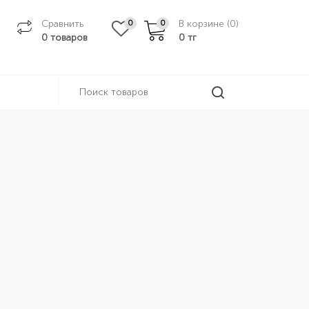
Сравнить
В корзине (
0
)
0
0
0 товаров
0
тг