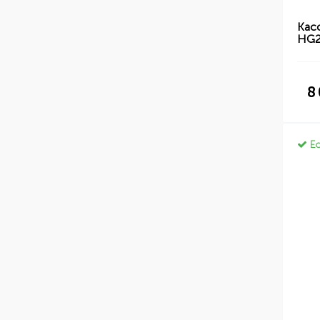
Касс
HG2
8
Ес