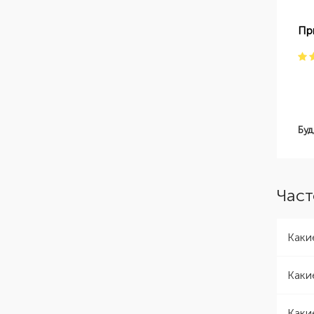
Пр
Буд
Част
Каки
Каки
Каки