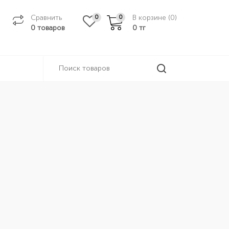
Сравнить
В корзине (
0
)
0
0
0 товаров
0
тг