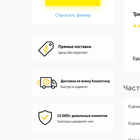
Тр
Сбросить фильтр
Буд
Част
Каки
Каки