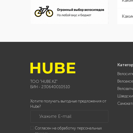
Каки
Каки
Катего
Велосип
Велоакс
ТОО "HUBE.KZ"
БИН - 230640010510
Велозап
Шведски
Хотите получать выгодные предложения от
Самокат
Hube?
Укажите E-mail
Согласен на обработку персональных