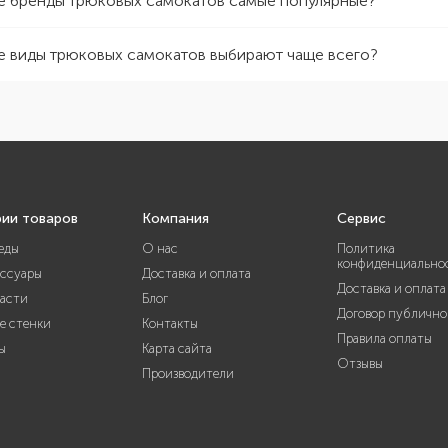
е бренды трюковых самокатов самые популярные?
е виды трюковых самокатов выбирают чаще всего?
рии товаров
Компания
Сервис
еды
О нас
Политика
конфиденциально
ессуары
Доставка и оплата
Доставка и оплата
части
Блог
Договор публично
е стенки
Контакты
Правила оплаты
ы
Карта сайта
Отзывы
Производители