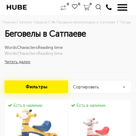
0
0
0
Главная
Каталог товаров
🚲 Продажа велосипедов в Сатпаеве 
Продажа 
Беговелы в Сатпаеве
Words
Characters
Reading time
Words
Characters
Reading time
Читать далее
Фильтры
Сортировать:
Есть в наличии
Есть в наличии