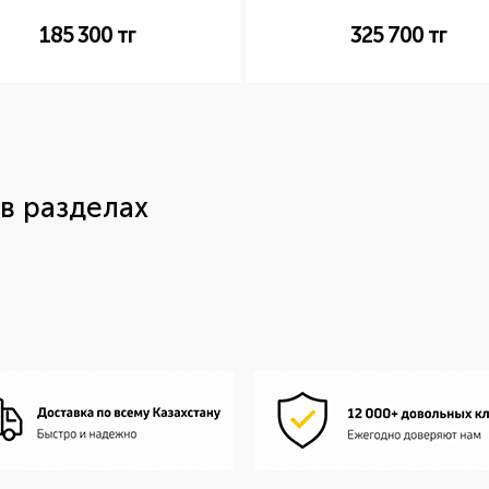
185 300
тг
325 700
тг
в разделах