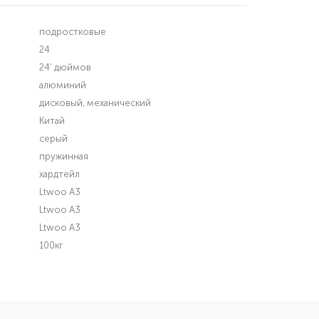
подростковые
24
24' дюймов
алюминий
дисковый, механический
Китай
серый
пружинная
хардтейл
Ltwoo A3
Ltwoo A3
Ltwoo A3
100кг