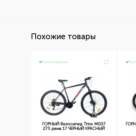
Похожие товары
Есть в наличии
Ест
 Cate 2 24
ГОРНЫЙ Велосипед Trinx M007
ГОРН
ЫЙ
27.5 рама 17 ЧЕРНЫЙ КРАСНЫЙ