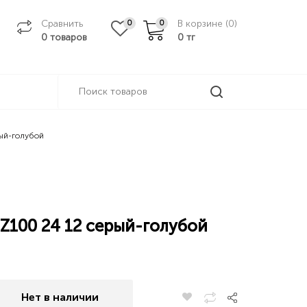
Сравнить
В корзине (
0
)
0
0
0 товаров
0
тг
рый-голубой
Z100 24 12 серый-голубой
Нет в наличии