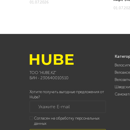
01.07.2026
01.07.20
Катего
Велосип
Велоакс
ТОО "HUBE.KZ"
БИН - 230640010510
Велозап
Шведски
Хотите получать выгодные предложения от
Самокат
Hube?
Укажите E-mail
Согласен на обработку персональных
данных