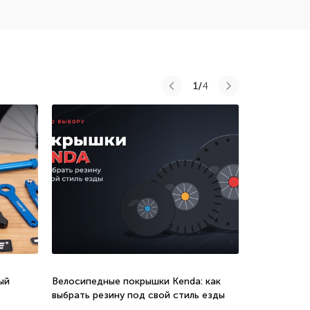
1/
4
ый
Велосипедные покрышки Kenda: как
Велосипеды 
выбрать резину под свой стиль езды
соотношени
новых моде