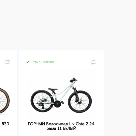
Есть в наличии
Есть в нал
X 830
ГОРНЫЙ Велосипед Liv Cate 2 24
ГОРНЫЙ В
рама 11 БЕЛЫЙ
27.5 рам