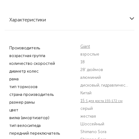
Характеристики
Giant
Производитель
взрослые
возрастная группа
18
количество скоростей
28' дюймов
диаметр колес
алюминий
рама
дисковый, гидравлический
тип тормозов
Китай
страна производитель
15
S для роста 155-172 см
размер рамы
серый
цвет
жесткая
вилка (амортизатор)
Шоссейный
тип велосипеда
Shimano Sora
передний переключатель