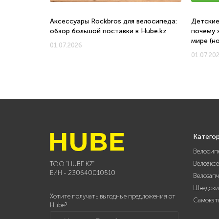
о, с какого
Аксессуары Rockbros для велосипеда:
Детские
обзор большой поставки в Hube.kz
почему 
мире (н
01.07.2026
01.07.20
Катего
Велосип
Велоакс
ТОО "HUBE.KZ"
БИН - 230640010510
Велозап
Шведски
Хотите получать выгодные предложения от
Самокат
Hube?