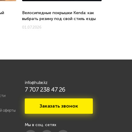
ый
Велосипедные покрышки Kenda: как
Велосипеды 
выбрать резину под свой стиль езды
соотношени
новых моде
01.07.2026
01.07.2026
info@hube.kz
7 707 238 47 26
сти
Заказать звонок
й оферты
Мы в соц. сетях