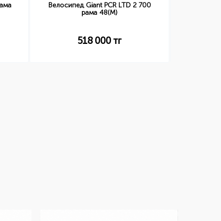
ГОРНЫЙ
рама
Велосипед Giant PCR LTD 2 700
BOLINAS 
рама 48(M)
518 000
тг