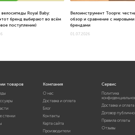
 велосипеды Royal Baby:
Велоинструмент Toopre: честн
этот бренд выбирают во всём
обзор и сравнение с мировыми
овое поступление)
брендами
26
01.07.2026
рии товаров
Компания
Сервис
еды
О нас
Политика
конфиденциально
ессуары
Доставка и оплата
Доставка и оплата
части
Блог
Договор публично
е стенки
Контакты
Правила оплаты
ы
Карта сайта
Отзывы
Производители