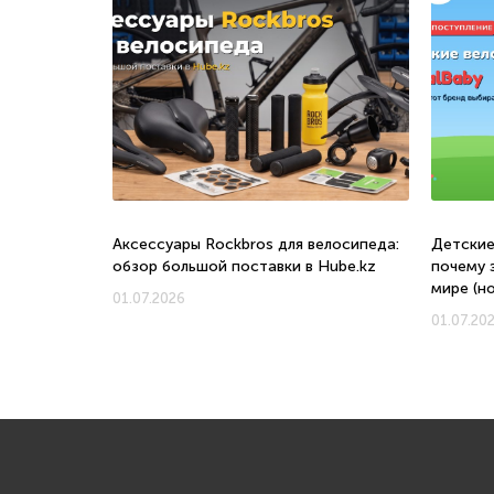
о, с какого
Аксессуары Rockbros для велосипеда:
Детские
обзор большой поставки в Hube.kz
почему 
мире (н
01.07.2026
01.07.20