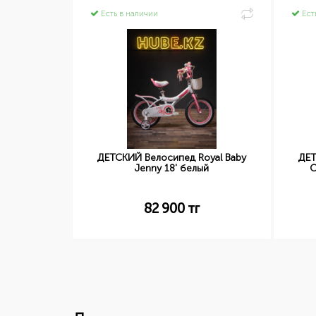
Есть в наличии
Ест
д STELS
ДЕТСКИЙ Велосипед Royal Baby
ДЕТ
Белый-
Jenny 18' белый
C
)
82 900
тг