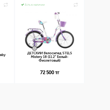
Есть в наличии
Есть в нал
ДЕТСКИЙ Велосипед STELS
aby
ДЕТСКИЙ 
Mistery 18 (11.2" Белый-
Je
Фиолетовый)
72 500
тг