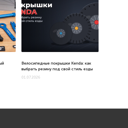
ый
Велосипедные покрышки Kenda: как
Велосипеды 
выбрать резину под свой стиль езды
соотношени
новых моде
01.07.2026
01.07.2026