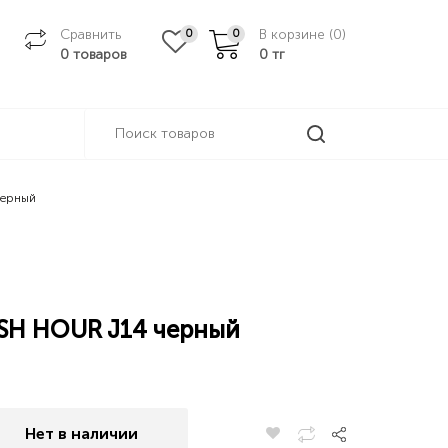
Сравнить
В корзине (
0
)
0
0
0 товаров
0
тг
черный
USH HOUR J14 черный
Нет в наличии