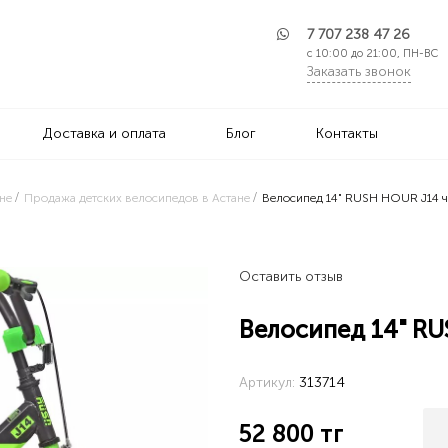
7 707 238 47 26
с 10:00 до 21:00, ПН-ВС
Заказать звонок
Доставка и оплата
Блог
Контакты
не
Продажа детских велосипедов в Астане
Велосипед 14" RUSH HOUR J14 
Оставить отзыв
Велосипед 14" R
Артикул:
313714
52 800
тг