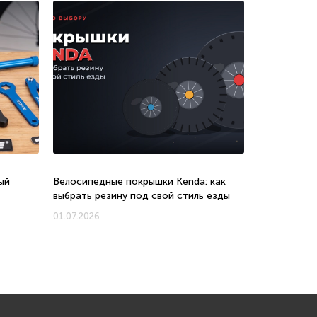
ый
Велосипедные покрышки Kenda: как
Велосипеды 
выбрать резину под свой стиль езды
соотношени
новых моде
01.07.2026
01.07.2026