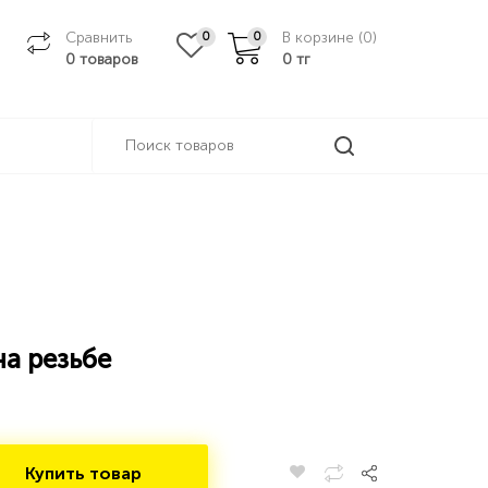
Сравнить
В корзине (
0
)
0
0
0 товаров
0
тг
а резьбе
Купить товар