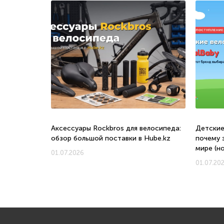
о, с какого
Аксессуары Rockbros для велосипеда:
Детские
обзор большой поставки в Hube.kz
почему 
мире (н
01.07.2026
01.07.20