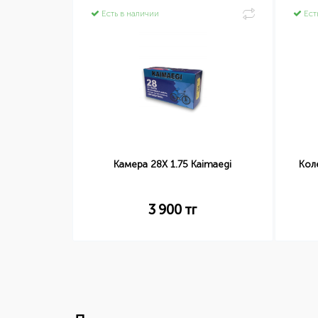
Есть в наличии
Ест
ость OuMu
Камера 28X 1.75 Kaimaegi
Кол
3 900
тг