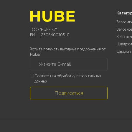
Катего
Велосип
Велоакс
ТОО "HUBE.KZ"
БИН - 230640010510
Велозап
Шведски
Хотите получать выгодные предложения от
Самокат
Hube?
Укажите E-mail
Согласен на обработку персональных
данных
Подписаться