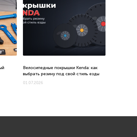
ый
Велосипедные покрышки Kenda: как
Велосипеды 
выбрать резину под свой стиль езды
соотношени
новых моде
01.07.2026
01.07.2026