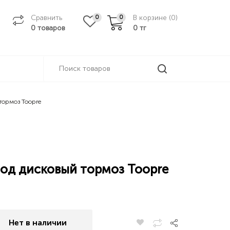
Сравнить
В корзине (
0
)
0
0
0 товаров
0
тг
тормоз Toopre
под дисковый тормоз Toopre
Нет в наличии