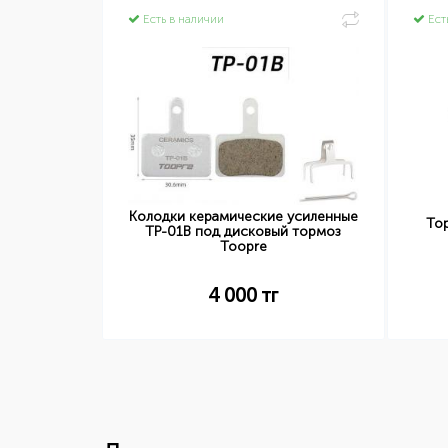
Есть в наличии
Ест
Колодки керамические усиленные
ий 170 см
То
TP-01B под дисковый тормоз
Toopre
4 000
тг