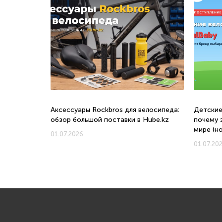
о, с какого
Аксессуары Rockbros для велосипеда:
Детские
обзор большой поставки в Hube.kz
почему 
мире (н
01.07.2026
01.07.20