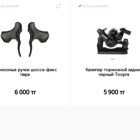
ь в наличии
Есть в наличии
рмозные ручки шоссе-фикс
Калипер тормозной задни
пара
черный Toopre
6 000
тг
5 900
тг