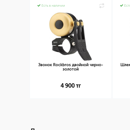
Есть в наличии
Ест
код четыре
Звонок Rockbros двойной черно-
Шлем
м
золотой
4 900
тг