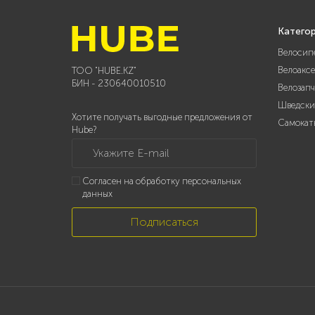
Катего
Велосип
Велоакс
ТОО "HUBE.KZ"
БИН - 230640010510
Велозап
Шведски
Хотите получать выгодные предложения от
Самокат
Hube?
Укажите E-mail
Согласен на обработку персональных
данных
Подписаться