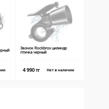
Звонок Rockbros цилиндр
ерный
птичка черный
4 990
тг
чии
Нет в наличии