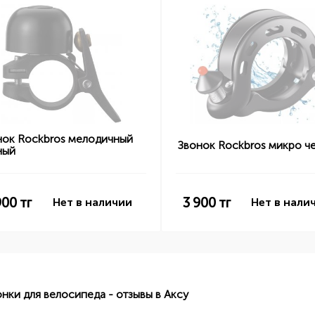
нок Rockbros мелодичный
Звонок Rockbros микро ч
ный
900
тг
3 900
тг
Нет в наличии
Нет в нали
онки для велосипеда - отзывы в Аксу