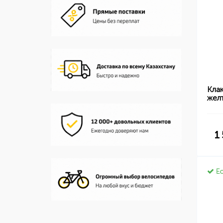
Кла
жел
1
Ес