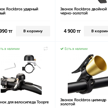
нок Rockbros ударный
Звонок Rockbros двойной
ный
черно-золотой
 990
тг
4 900
тг
В корзину
В корзи
ть в наличии
Есть в наличии
Звонок Rockbros цилиндр
нок для велосипеда Toopre
золотой