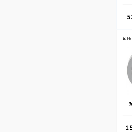
5
Не
З
1 