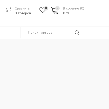
Сравнить
В корзине (
0
)
0
0
0 товаров
0
тг