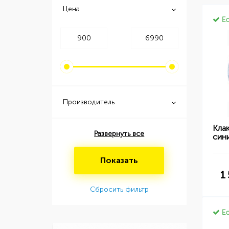
Цена
Ес
Производитель
Кла
Развернуть все
син
Показать
1
Сбросить фильтр
Ес