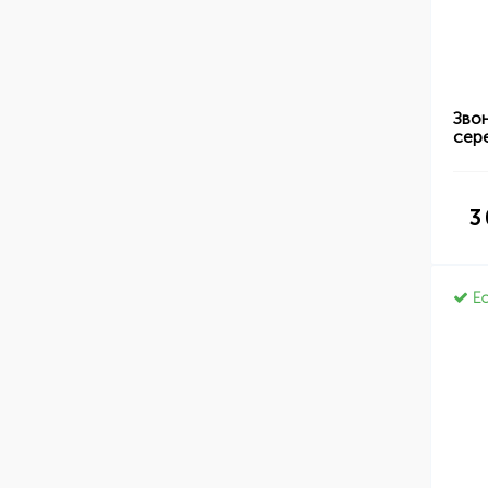
Зво
сер
3
Ес