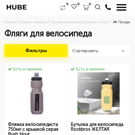
0
0
0
Главная
Каталог товаров
Продажа велоаксессуаров в Аксу
🚲 Продажа 
Фляги для велосипеда
Фильтры
Сортировать:
Есть в наличии
Есть в наличии
Фляжка велосипедиста
Бутылка для велосипеда
750мл с крышкой серая
Rockbros ЖЕЛТАЯ
Rush Hour