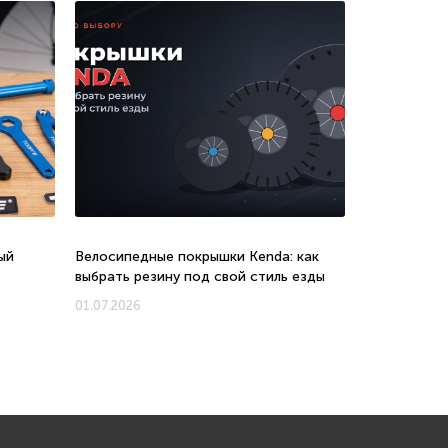
ый
Велосипедные покрышки Kenda: как
Велосипеды 
выбрать резину под свой стиль езды
соотношени
новых моде
01.07.2026
01.07.2026