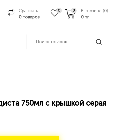
Сравнить
В корзине (
0
)
0
0
0 товаров
0
тг
диста 750мл с крышкой серая