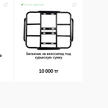
Есть в наличии
Есть в нал
Багажник на велосипед под
Перчатки 
й
курьескую сумку
цвет р
10 000
тг