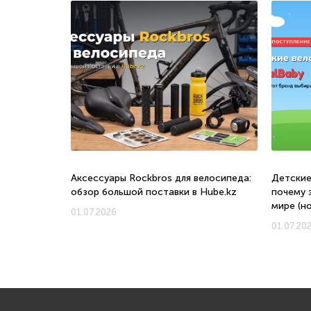
о, с какого
Аксессуары Rockbros для велосипеда:
Детские
обзор большой поставки в Hube.kz
почему 
мире (н
01.07.2026
01.07.20