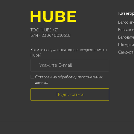
Катего
Велосип
Велоакс
ТОО "HUBE.KZ"
БИН - 230640010510
Велозап
Шведски
Хотите получать выгодные предложения от
Самокат
Hube?
Укажите E-mail
Согласен на обработку персональных
данных
Подписаться