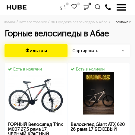
0
0
0
Главная
Каталог товаров
🚲 Продажа велосипедов в Абае 
Продажа гор
Горные велосипеды в Абае
Фильтры
Сортировать:
Есть в наличии
Есть в наличии
ГОРНЫЙ Велосипед Trinx
Велосипед Giant ATX 620
M007 27.5 рама 17
26 рама 17 БЕЖЕВЫЙ
ЧЕРНЫЙ КРАСНЫЙ