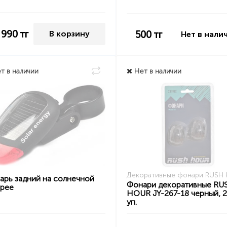
 990
тг
500
тг
В корзину
Нет в нали
т в наличии
Нет в наличии
Декоративные фонари RUSH
арь задний на солнечной
Фонари декоративные RU
арее
HOUR JY-267-18 черный, 2
уп.