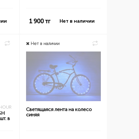
1 900
тг
чии
Нет в наличии
Нет в наличии
 HOUR
Светящаяся лента на колесо
SH
синяя
шт. в