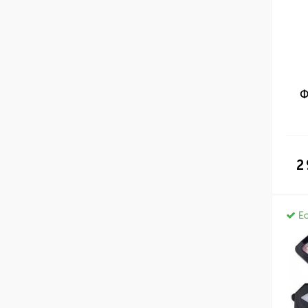
Ф
2
Ес