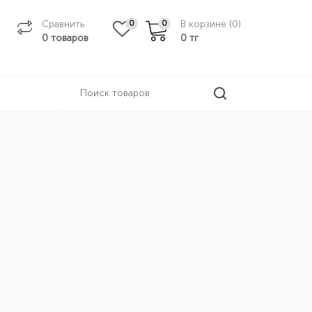
Сравнить
В корзине (
0
)
0
0
0 товаров
0
тг