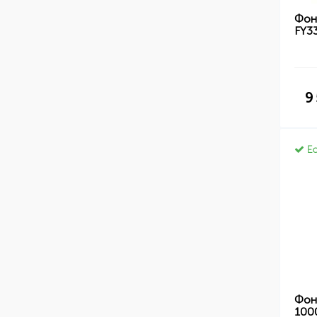
Фон
FY3
9
Ес
Фон
100