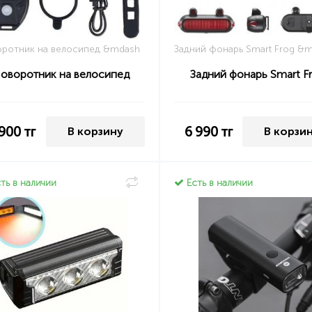
ротник на велосипед &mdash
Задний фонарь Smart Frog &
оворотник на велосипед
Задний фонарь Smart F
 900
тг
6 990
тг
В корзину
В корзи
ть в наличии
Есть в наличии