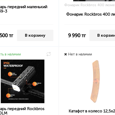
Фонарик Rockbros 400 люм
арь передний маленький
39-3
Фонарик Rockbros 400 
 500
тг
9 990
тг
В корзину
В корзи
ть в наличии
Нет в наличии
арь передний Rockbros
Катафот в колесо 12,5х
0LM