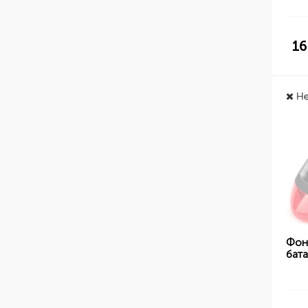
16
Не
Фон
бат