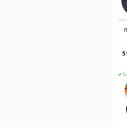
Пово
П
5
Ес