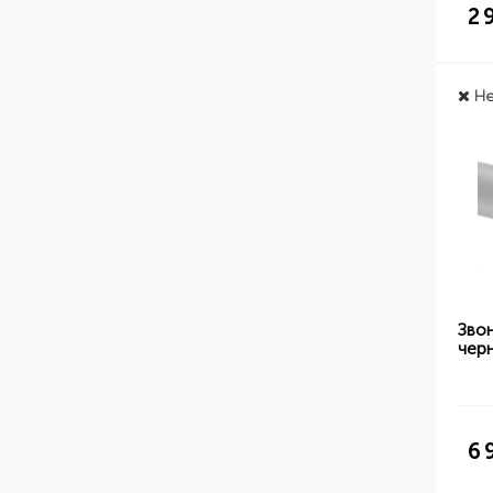
2 
Не
Зво
чер
6 