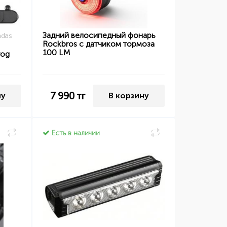
Задний велосипедный фонарь
mdas
Rockbros с датчиком тормоза
100 LM
rog
7 990
тг
ну
В корзину
Есть в наличии