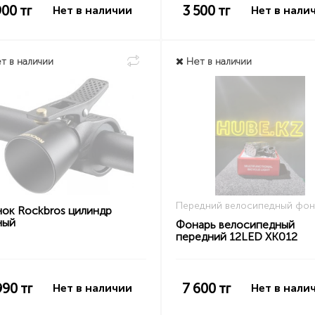
900
тг
3 500
тг
Нет в наличии
Нет в нали
т в наличии
Нет в наличии
Передний велосипедный фон
нок Rockbros цилиндр
ный
Фонарь велосипедный
передний 12LED XK012
990
тг
7 600
тг
Нет в наличии
Нет в нали