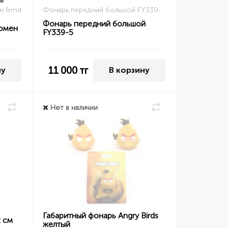
ен &md
Фонарь передний большой FY339-
Фонарь передний большой
люмен
FY339-5
11 000
тг
ну
В корзину
Нет в наличии
Габаритный фонарь Angry Birds
2 см
желтый