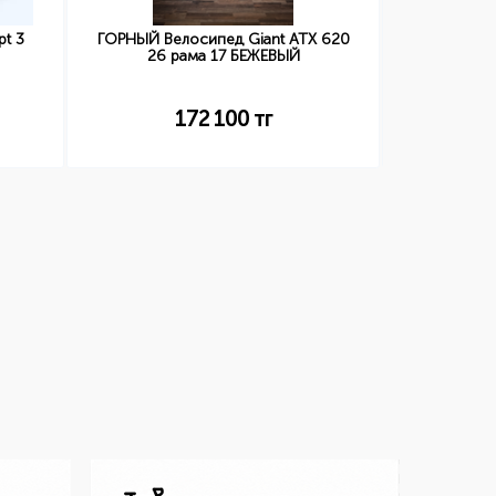
t 3
ГОРНЫЙ Велосипед Giant ATX 620
ГОРНЫЙ В
26 рама 17 БЕЖЕВЫЙ
27.5 рам
172 100
тг