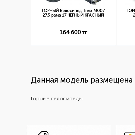
nt ATX 620
ГОРНЫЙ Велосипед Trinx M007
ГОР
ЕВЫЙ
27.5 рама 17 ЧЕРНЫЙ КРАСНЫЙ
г
164 600
тг
Данная модель размещена 
Горные велосипеды