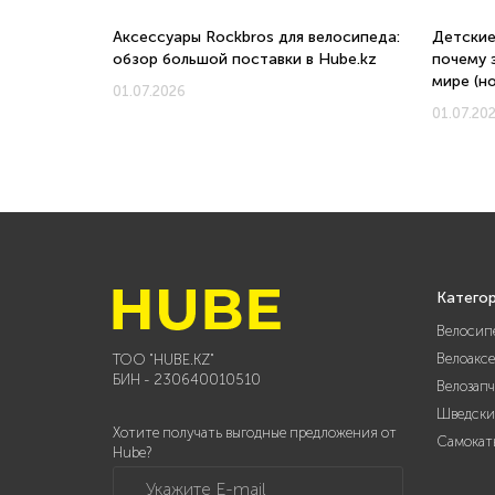
о, с какого
Аксессуары Rockbros для велосипеда:
Детские
обзор большой поставки в Hube.kz
почему 
мире (н
01.07.2026
01.07.20
Катего
Велосип
Велоакс
ТОО "HUBE.KZ"
БИН - 230640010510
Велозап
Шведски
Хотите получать выгодные предложения от
Самокат
Hube?
Укажите E-mail