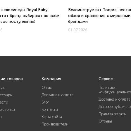
 велосипеды Royal Baby:
Велоинструмент Toopre: честн
этот бренд выбирают во всём
обзор и сравнение с мировыми
овое поступление)
брендами
26
01.07.2026
рии товаров
Компания
Сервис
еды
О нас
Политика
конфиденциально
ессуары
Доставка и оплата
Доставка и оплата
части
Блог
Договор публично
е стенки
Контакты
Правила оплаты
ы
Карта сайта
Отзывы
Производители