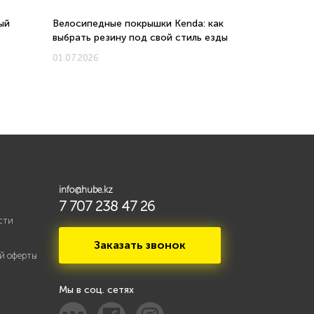
ый
Велосипедные покрышки Kenda: как
Велосипеды 
выбрать резину под свой стиль езды
соотношени
новых моде
01.07.2026
01.07.2026
info@hube.kz
7 707 238 47 26
сти
Заказать звонок
й оферты
Мы в соц. сетях