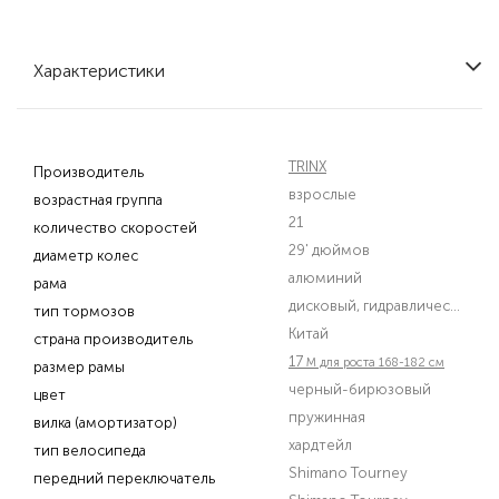
Характеристики
TRINX
Производитель
взрослые
возрастная группа
21
количество скоростей
29' дюймов
диаметр колес
алюминий
рама
дисковый, гидравлический
тип тормозов
Китай
страна производитель
17
M для роста 168-182 см
размер рамы
черный-бирюзовый
цвет
пружинная
вилка (амортизатор)
хардтейл
тип велосипеда
Shimano Tourney
передний переключатель