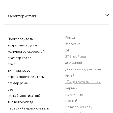
Характеристики
Petava
Производитель
взрослые
возрастная группа
24
количество скоростей
27,5' дюймов
диаметр колес
алюминий
рама
дисковый, гидравлический
тип тормозов
Китай
страна производитель
17
M для роста 168-182 см
размер рамы
черный
цвет
пружинная
вилка (амортизатор)
горный
тип велосипеда
Shimano Tourney
передний переключатель