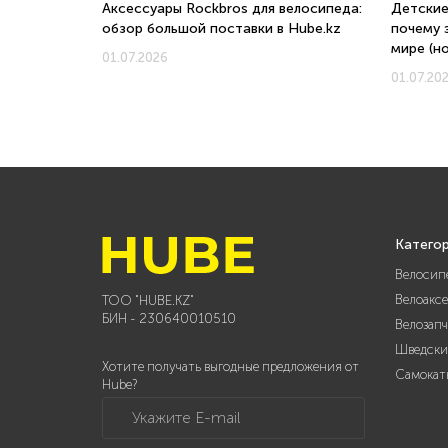
о, с какого
Аксессуары Rockbros для велосипеда:
Детские
обзор большой поставки в Hube.kz
почему 
мире (н
01.07.2026
01.07.20
Катего
Велосип
Велоакс
ТОО "HUBE.KZ"
БИН - 230640010510
Велозап
Шведски
Хотите получать выгодные предложения от
Самокат
Hube?
Укажите E-mail