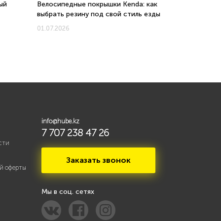
ый
Велосипедные покрышки Kenda: как
Велосипеды 
выбрать резину под свой стиль езды
соотношени
новых моде
01.07.2026
01.07.2026
info@hube.kz
7 707 238 47 26
сти
Заказать звонок
й оферты
Мы в соц. сетях