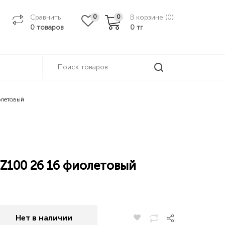
Сравнить
В корзине (
0
)
0
0
0 товаров
0
тг
олетовый
Z100 26 16 фиолетовый
Нет в наличии