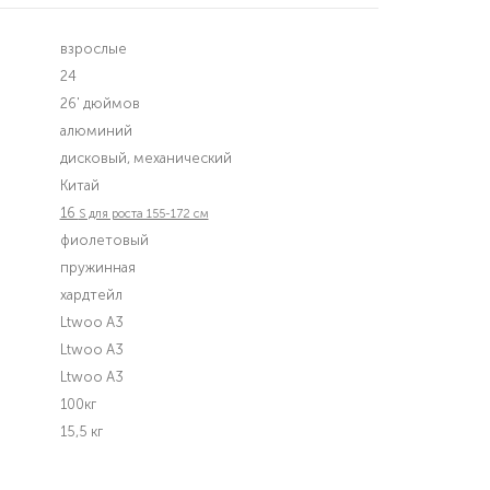
взрослые
24
26' дюймов
алюминий
дисковый, механический
Китай
16
S для роста 155-172 см
фиолетовый
пружинная
хардтейл
Ltwoo A3
Ltwoo A3
Ltwoo A3
100кг
15,5 кг