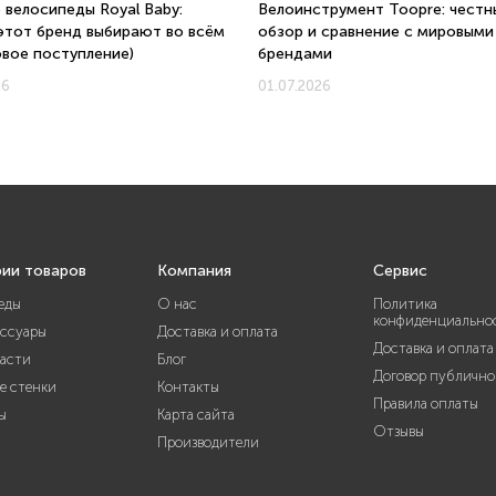
 велосипеды Royal Baby:
Велоинструмент Toopre: честн
этот бренд выбирают во всём
обзор и сравнение с мировыми
овое поступление)
брендами
26
01.07.2026
рии товаров
Компания
Сервис
еды
О нас
Политика
конфиденциально
ессуары
Доставка и оплата
Доставка и оплата
части
Блог
Договор публично
е стенки
Контакты
Правила оплаты
ы
Карта сайта
Отзывы
Производители