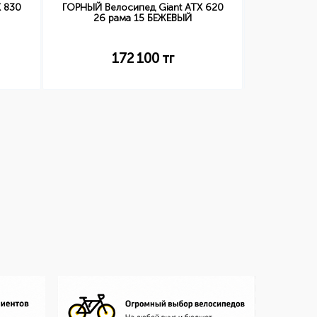
X 830
ГОРНЫЙ Велосипед Giant ATX 620
ГОРНЫЙ Ве
26 рама 15 БЕЖЕВЫЙ
29 
172 100
тг