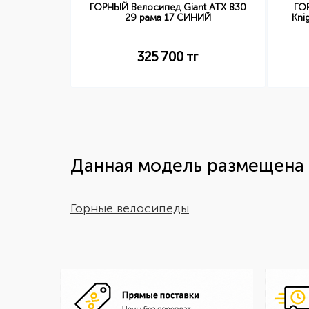
nt ATX 620
ГОРНЫЙ Велосипед Giant ATX 830
ГО
ЕВЫЙ
29 рама 17 СИНИЙ
Kni
г
325 700
тг
Данная модель размещена 
Горные велосипеды