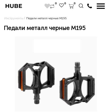
0
0
0
Инструменты
Педали металл черные M195
Педали металл черные M195