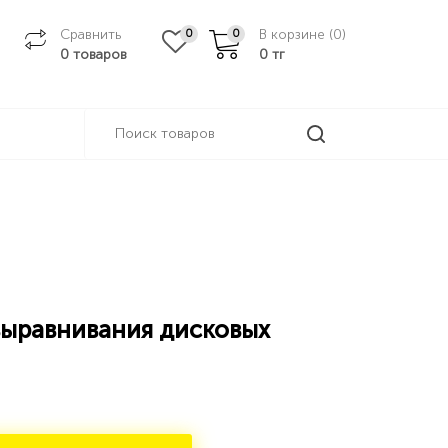
Сравнить
В корзине (
0
)
0
0
0 товаров
0
тг
выравнивания дисковых