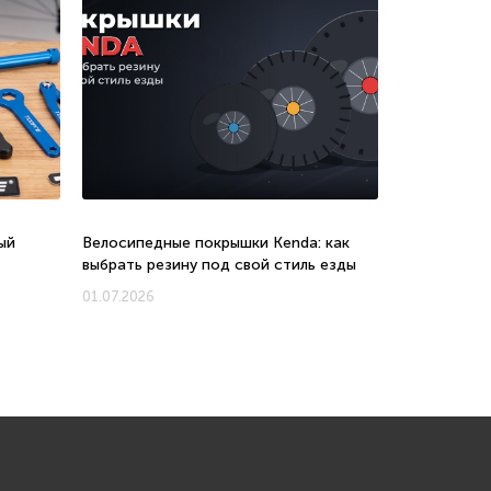
ый
Велосипедные покрышки Kenda: как
Велосипеды 
выбрать резину под свой стиль езды
соотношени
новых моде
01.07.2026
01.07.2026