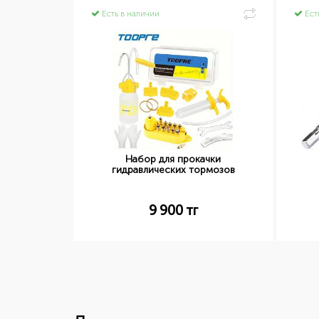
Есть в наличии
Ест
Набор для прокачки
pre
гидравлических тормозов
9 900
тг