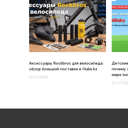
о, с какого
Аксессуары Rockbros для велосипеда:
Детские
обзор большой поставки в Hube.kz
почему 
мире (н
01.07.2026
01.07.20