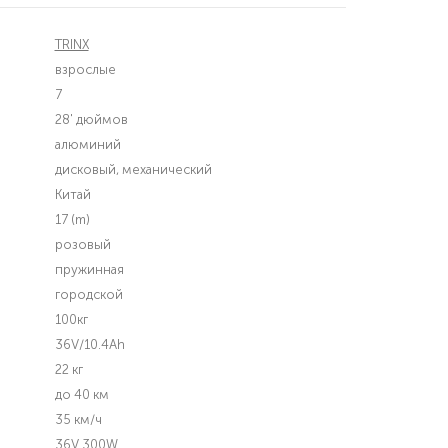
TRINX
взрослые
7
28' дюймов
алюминий
дисковый, механический
Китай
17 (m)
розовый
пружинная
городской
100кг
36V/10.4Ah
22 кг
до 40 км
35 км/ч
36V 300W