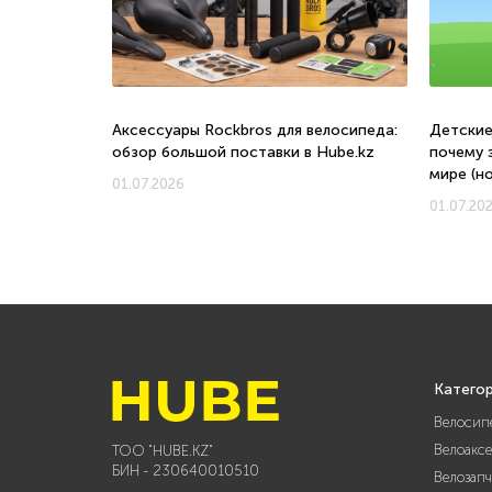
о, с какого
Аксессуары Rockbros для велосипеда:
Детские
обзор большой поставки в Hube.kz
почему 
мире (н
01.07.2026
01.07.20
Катего
Велосип
Велоакс
ТОО "HUBE.KZ"
БИН - 230640010510
Велозап