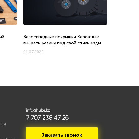
ый
Велосипедные покрышки Kenda: как
Велосипеды 
выбрать резину под свой стиль езды
соотношени
новых моде
01.07.2026
01.07.2026
info@hube.kz
7 707 238 47 26
сти
Заказать звонок