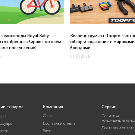
 велосипеды Royal Baby:
Велоинструмент Toopre: честн
этот бренд выбирают во всём
обзор и сравнение с мировыми
овое поступление)
брендами
26
01.07.2026
рии товаров
Компания
Сервис
еды
О нас
Политика
конфиденциально
ессуары
Доставка и оплата
Доставка и оплата
части
Блог