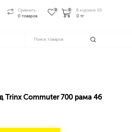
Сравнить
В корзине (
0
)
0
0
0 товаров
0
тг
 Trinx Commuter 700 рама 46