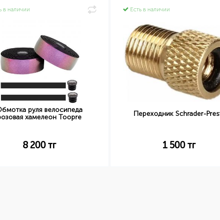
ь в наличии
Есть в наличии
бмотка руля велосипеда
Переходник Schrader-Pres
розовая хамелеон Toopre
8 200
тг
1 500
тг