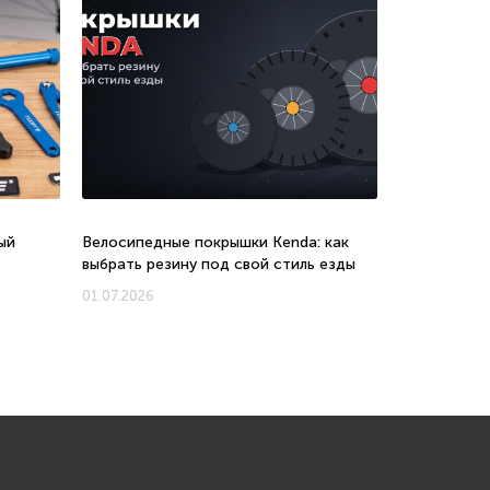
ый
Велосипедные покрышки Kenda: как
Велосипеды 
выбрать резину под свой стиль езды
соотношени
новых моде
01.07.2026
01.07.2026