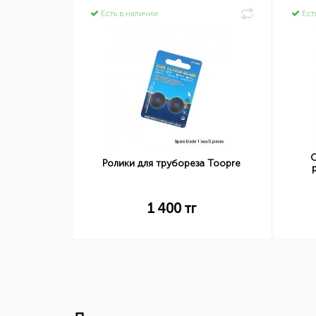
Есть в наличии
Ест
О
Ролики для трубореза Toopre
1 400
тг