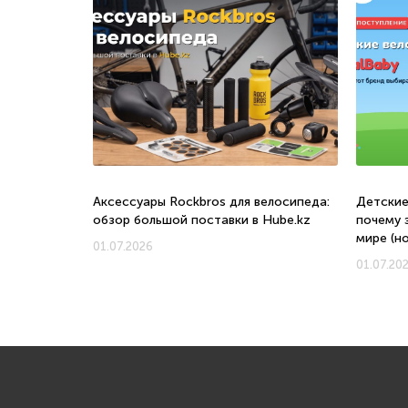
о, с какого
Аксессуары Rockbros для велосипеда:
Детские
обзор большой поставки в Hube.kz
почему 
мире (н
01.07.2026
01.07.20