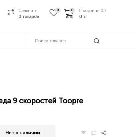
Сравнить
В корзине (
0
)
0
0
0 товаров
0
тг
еда 9 скоростей Toopre
Нет в наличии