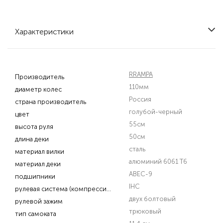
Характеристики
RRAMPA
Производитель
110мм
диаметр колес
Россия
страна производитель
голубой-черный
цвет
55см
высота руля
50см
длина деки
сталь
материал вилки
алюминий 6061 T6
материал деки
ABEC-9
подшипники
IHC
рулевая система (компрессия)
двух болтовый
рулевой зажим
трюковый
тип самоката