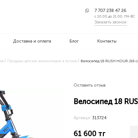
7 707 238 47 26
с 10:00 до 21:00, ПН-ВС
Заказать звонок
Доставка и оплата
Блог
Контакты
не
Продажа детских велосипедов в Астане
Велосипед 18 RUSH HOUR J18 с
Оставить отзыв
Велосипед 18 RU
Артикул:
313724
61 600
тг