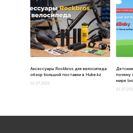
о, с какого
Аксессуары Rockbros для велосипеда:
Детские
обзор большой поставки в Hube.kz
почему 
мире (н
01.07.2026
01.07.20