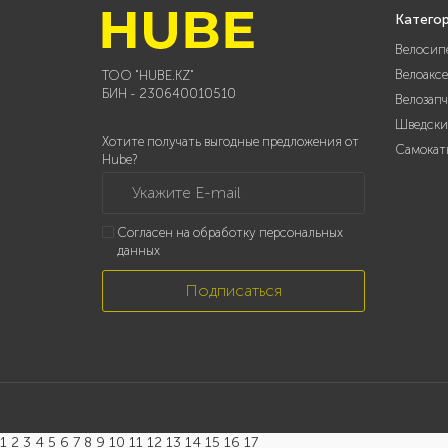
Катего
Велосип
Велоакс
ТОО "HUBE.KZ"
БИН - 230640010510
Велозап
Шведски
Хотите получать выгодные предложения от
Самокат
Hube?
Укажите E-mail
Согласен на обработку персональных
данных
Подписаться
1 2 3 4 5 6 7 8 9 10 11 12 13 14 15 16 17