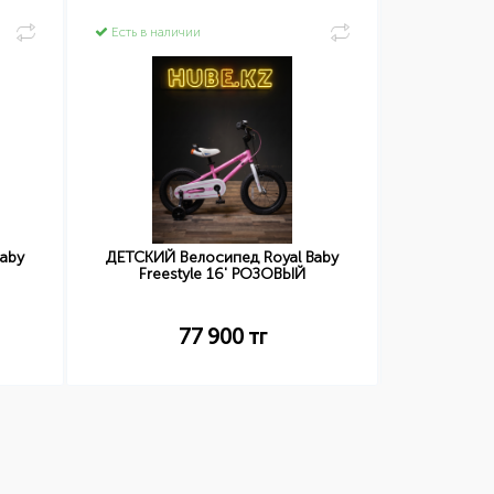
Есть в наличии
Есть в нал
aby
ДЕТСКИЙ Велосипед Royal Baby
ДЕТСКИЙ 
Freestyle 16' РОЗОВЫЙ
Free
77 900
тг