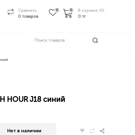
Сравнить
В корзине (
0
)
0
0
0 товаров
0
тг
иний
SH HOUR J18 синий
Нет в наличии