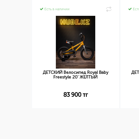
Есть в наличии
Ест
oyal Baby
ДЕТСКИЙ Велосипед Royal Baby
ДЕТ
ЗОВЫЙ
Freestyle 20' ЖЕЛТЫЙ
83 900
тг