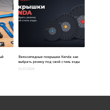
ый
Велосипедные покрышки Kenda: как
Велосипеды 
выбрать резину под свой стиль езды
соотношени
новых моде
01.07.2026
01.07.2026