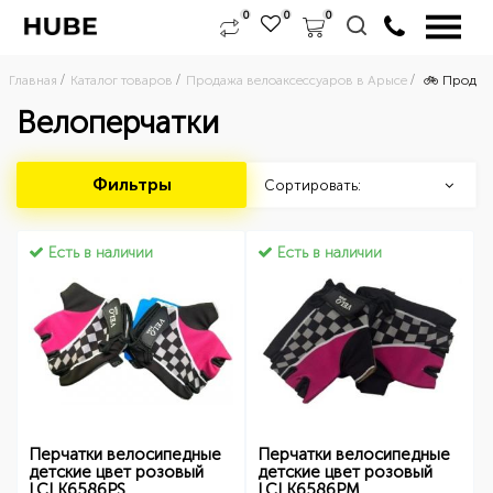
0
0
0
Главная
Каталог товаров
Продажа велоаксессуаров в Арысе
🚲 Продажа
Велоперчатки
Фильтры
Сортировать:
Есть в наличии
Есть в наличии
Перчатки велосипедные
Перчатки велосипедные
детские цвет розовый
детские цвет розовый
LCLK6586PS
LCLK6586PM