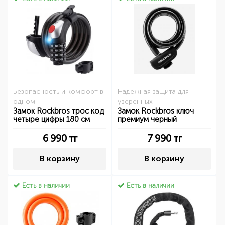
Безопасность и комфорт в
Надежная защита для
одном
уверенных
Замок Rockbros трос код
Замок Rockbros ключ
четыре цифры 180 см
премиум черный
6 990
тг
7 990
тг
В корзину
В корзину
Есть в наличии
Есть в наличии