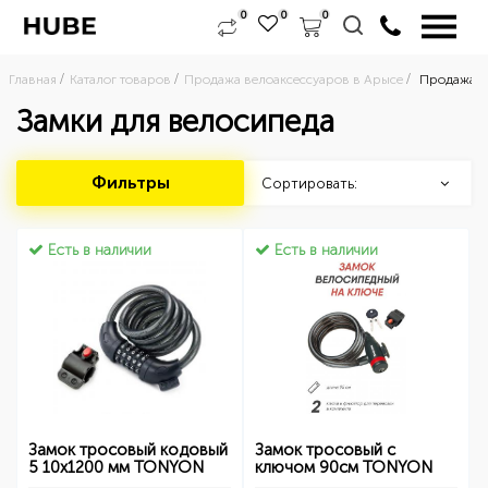
0
0
0
Главная
Каталог товаров
Продажа велоаксессуаров в Арысе
Продажа в
Замки для велосипеда
Фильтры
Сортировать:
Есть в наличии
Есть в наличии
Замок тросовый кодовый
Замок тросовый с
5 10х1200 мм TONYON
ключом 90см TONYON