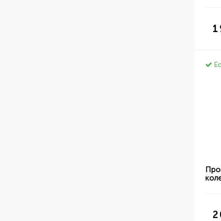
1
Ес
Про
кол
2