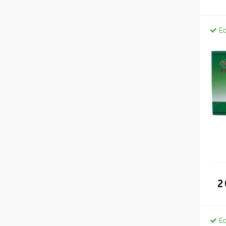
Ес
2
Ес