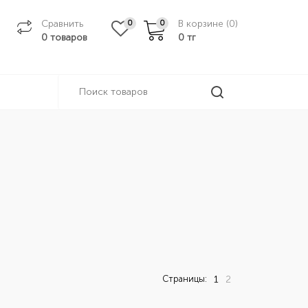
Сравнить
В корзине (
0
)
0
0
0 товаров
0
тг
Страницы:
1
2