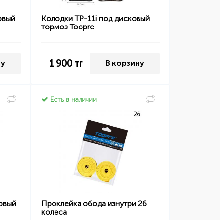
овый
Колодки TP-11i под дисковый
тормоз Toopre
1 900
тг
ну
В корзину
Есть в наличии
овый
Проклейка обода изнутри 26
колеса