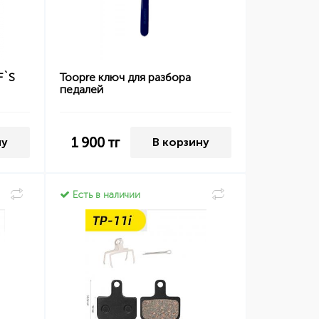
F`S
Toopre ключ для разбора
педалей
1 900
тг
ну
В корзину
Есть в наличии