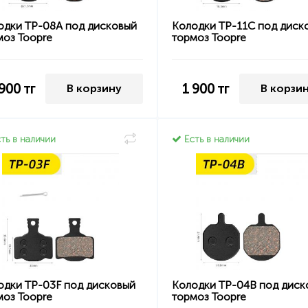
одки TP-08A под дисковый
Колодки TP-11C под диск
моз Toopre
тормоз Toopre
 900
тг
1 900
тг
В корзину
В корзи
ть в наличии
Есть в наличии
одки TP-03F под дисковый
Колодки TP-04B под диск
моз Toopre
тормоз Toopre