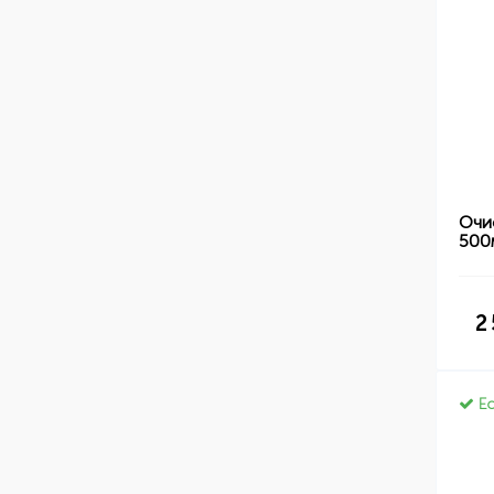
Очи
500
2
Ес