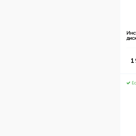
Инс
дис
1
Ес