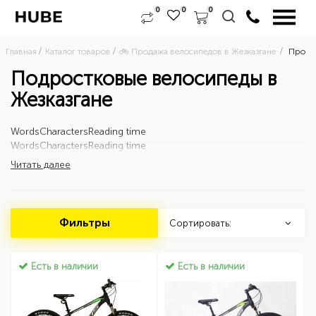
0
0
0
Главная
Каталог товаров
🚲 Продажа велосипедов в Жезказгане 
Продаж
Подростковые велосипеды в
Жезказгане
Words
Characters
Reading time
Words
Characters
Reading time
Читать далее
Фильтры
Сортировать:
Есть в наличии
Есть в наличии