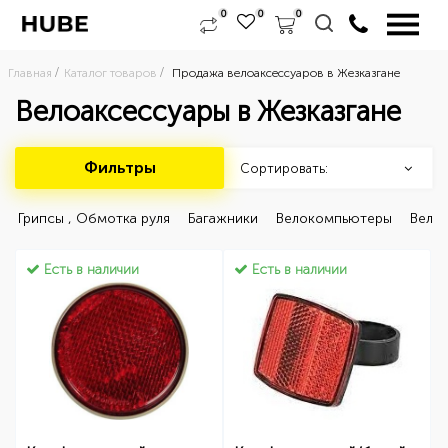
0
0
0
Главная
Каталог товаров
Продажа велоаксессуаров в Жезказгане
Велоаксессуары в Жезказгане
Фильтры
Сортировать:
 Грипсы , Обмотка руля 
 Багажники 
 Велокомпьютеры 
 Вело
Есть в наличии
Есть в наличии