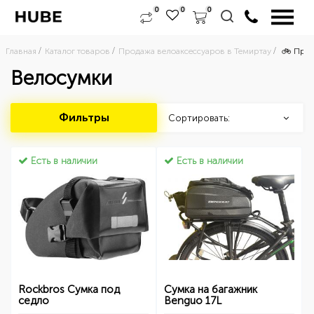
0
0
0
Главная
Каталог товаров
Продажа велоаксессуаров в Темиртау
🚲 Прод
Велосумки
Фильтры
Сортировать:
Есть в наличии
Есть в наличии
Rockbros Сумка под
Сумка на багажник
седло
Benguo 17L