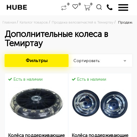
0
0
0
Главная
Каталог товаров
Продажа велозапчастей в Темиртау
Продажа д
Дополнительные колеса в
Темиртау
Фильтры
Сортировать:
Есть в наличии
Есть в наличии
Колёса поддерживающие
Колёса поддерживающие